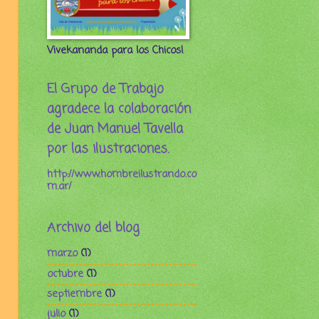
Vivekananda para los Chicos!
El Grupo de Trabajo
agradece la colaboración
de Juan Manuel Tavella
por las ilustraciones.
http://www.hombreilustrando.co
m.ar/
Archivo del blog
marzo
(1)
octubre
(1)
septiembre
(1)
julio
(1)