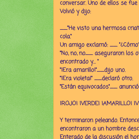
conversar. Uno de ellos se fue
Volvió y dijo:
__"He visto una hermosa criatu
cola."
Un amigo exclamó: __ "¿Cómo? ¡
"No, no, no__ aseguraron los
encontrado y… "
"¡Era amarillo!"__dijo uno.
"¡Era violeta!" __declaró otro.
"Están equivocados"__ anunció 
¡ROJO! ¡VERDE! ¡AMARILLO! ¡V
Y terminaron peleando. Entonces
encontraron a un hombre desc
Enterado de la discusión el hom