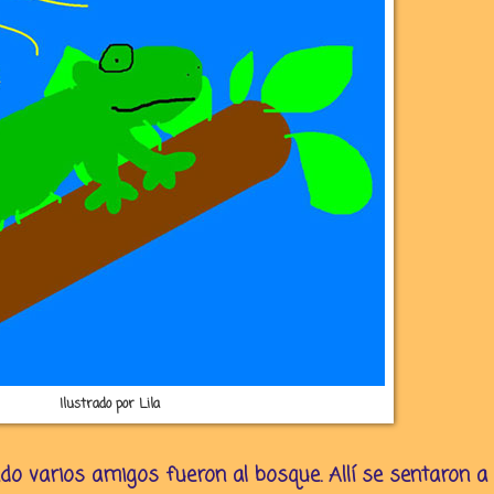
Ilustrado por Lila
ndo varios amigos fueron al bosque. Allí se sentaron a