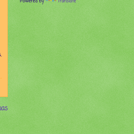
Powered by
Translate
.
uas