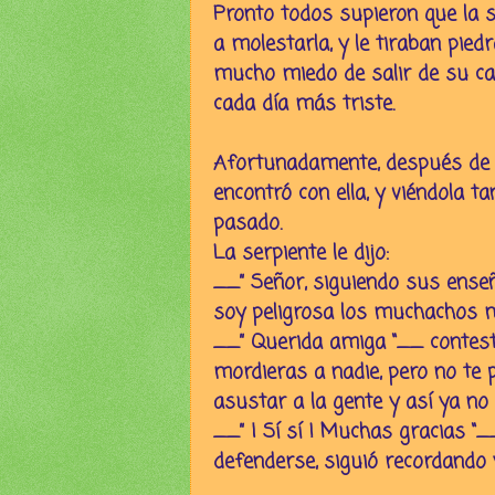
Pronto todos supieron que la 
a molestarla, y le tiraban piedr
mucho miedo de salir de su ca
cada día más triste.
Afortunadamente, después de un
encontró con ella, y viéndola t
pasado.
La serpiente le dijo:
__” Señor, siguiendo sus ense
soy peligrosa los muchachos m
__” Querida amiga “__ contest
mordieras a nadie, pero no te 
asustar a la gente y así ya no 
__” ¡ Sí sí ! Muchas gracias “_
defenderse, siguió recordando 