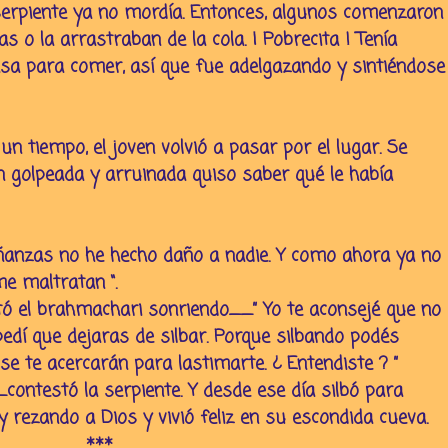
serpiente ya no mordía. Entonces, algunos comenzaron
as o la arrastraban de la cola. ¡ Pobrecita ! Tenía
sa para comer, así que fue adelgazando y sintiéndose
 tiempo, el joven volvió a pasar por el lugar. Se
an golpeada y arruinada quiso saber qué le había
ñanzas no he hecho daño a nadie. Y como ahora ya no
e maltratan “.
ó el brahmachari sonriendo__” Yo te aconsejé que no
pedí que dejaras de silbar. Porque silbando podés
se te acercarán para lastimarte. ¿ Entendiste ? ”
_contestó la serpiente. Y desde ese día silbó para
y rezando a Dios y vivió feliz en su escondida cueva.
***