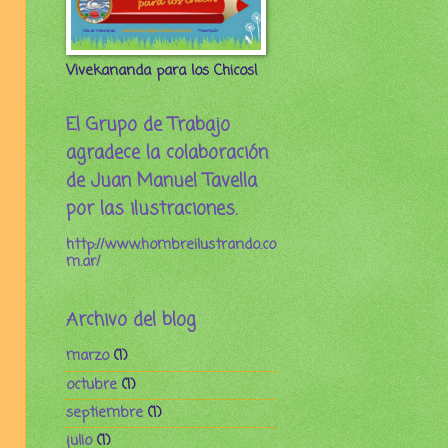
Vivekananda para los Chicos!
El Grupo de Trabajo
agradece la colaboración
de Juan Manuel Tavella
por las ilustraciones.
http://www.hombreilustrando.co
m.ar/
Archivo del blog
marzo
(1)
octubre
(1)
septiembre
(1)
julio
(1)