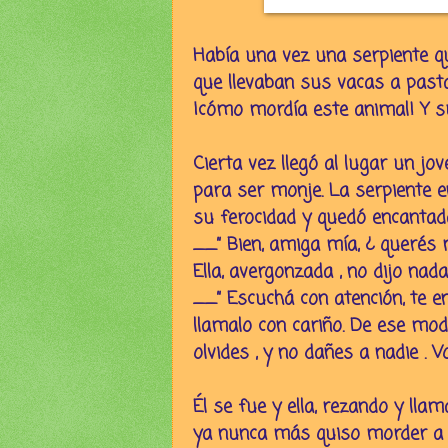
Había una vez una serpiente q
que llevaban sus vacas a pasta
¡cómo mordía este animal! Y 
Cierta vez llegó al lugar un j
para ser monje. La serpiente en
su ferocidad y quedó encantada 
__” Bien, amiga mía, ¿ querés
Ella, avergonzada , no dijo nad
__” Escuchá con atención, te e
llamalo con cariño. De ese mo
olvides , y no dañes a nadie . Vo
Él se fue y ella, rezando y ll
ya nunca más quiso morder a 