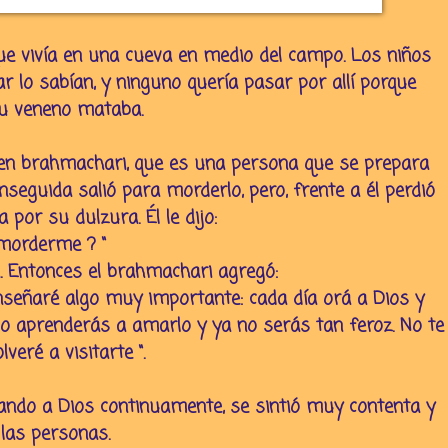
ue vivía en una cueva en medio del campo. Los niños
r lo sabían, y ninguno quería pasar por allí porque
su veneno mataba.
oven brahmachari, que es una persona que se prepara
seguida salió para morderlo, pero, frente a él perdió
por su dulzura. Él le dijo:
 morderme ? “
a. Entonces el brahmachari agregó:
nseñaré algo muy importante: cada día orá a Dios y
do aprenderás a amarlo y ya no serás tan feroz. No te
lveré a visitarte “.
amando a Dios continuamente, se sintió muy contenta y
las personas.